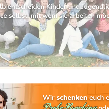
b entscheiden Kinder und Jugendli
ce selbst, mit wem sie arbeiten mö
Wir
schenken
euch e
Probe-Coaching
od