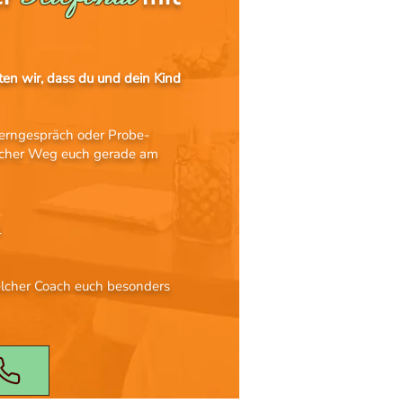
ten wir, dass du und dein Kind
lerngespräch oder Probe-
lcher Weg euch gerade am
l
elcher Coach euch besonders