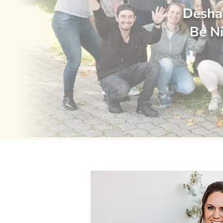
Deshal
Be Ni