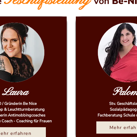
Geschäftsleitung
e
von
Be-N
Laura
Palo
 / Gründerin Be Nice
Stv. Geschäftsl
p & Leuchtturmberatung
Sozialpädagog
erin Antimobbingcoaches
Fachberatung Schule 
fe Coach - Coaching für Frauen
Mehr erfah
ehr erfahren