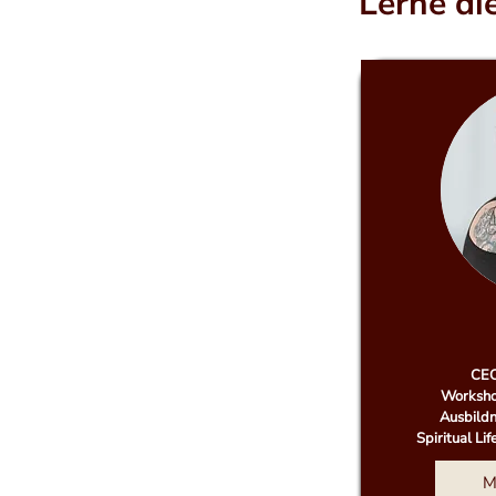
Lerne di
CEO
Worksho
Ausbildn
Spiritual Li
M