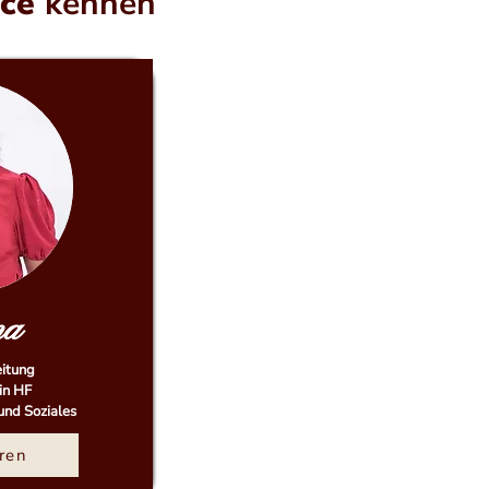
ice
kennen
ma
eitung
in HF
und Soziales
ren