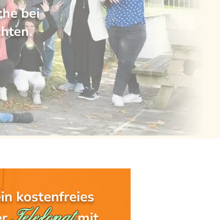
che bei
chten.
in kostenfreies
Telefonat
er
mit