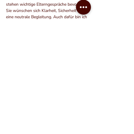
stehen wichtige Elterngespräche bevor und 
Sie wünschen sich Klarheit, Sicherheit oder 
eine neutrale Begleitung. Auch dafür bin ich 
gerne 
da.
In
 einer individuellen Fachberatung
hören wir genau hin, sortieren, was gerade 
ist, und entwickeln gemeinsam konkrete, 
entlastende Handlungsschritte.
Weitere Arbeitsfelder
Meine weiteren Arbeitsfelder umfassen:- 
Prozessbegleitung und Beratung für 
Schulen und Fachstellen in der Schul- und 
Organisationsentwicklung- Mediation in 
herausfordernden oder festgefahrenen 
Situationen – z. B. bei schulischen Konflikten 
oder der Entwicklung von 
Betreuungsplänen nach Trennung- 
Prävention und Intervention bei Mobbing 
und Ausgrenzung- Krisenintervention sowie 
Workshops und Veranstaltungen für 