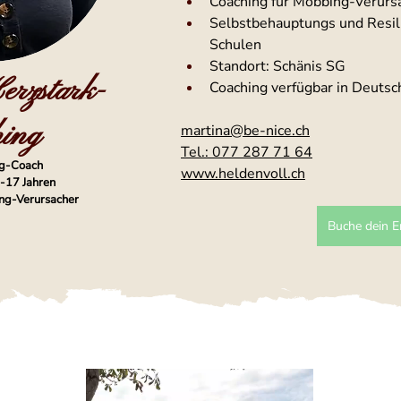
Coaching für Mobbing-Verurs
Selbstbehauptungs und Resilli
Schulen
Standort: Schänis SG
erzstark-
Coaching verfügbar in Deutsc
hing
martina@be-nice.ch
Tel.: 077 287 71 64
g-Coach
www.heldenvoll.ch
5-17 Jahren
ng-Verursacher
Buche dein E