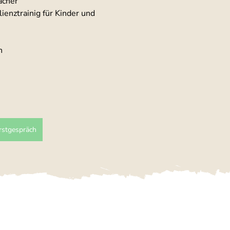
acher
enztrainig für Kinder und 
h
rstgespräch