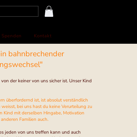
Login
Spenden
Kontakt
ein bahnbrechender
ungswechsel"
, von der keiner von uns sicher ist. Unser Kind
ern überfordernd ist, ist absolut verständlich
eisst, bei uns hast du keine Verurteilung zu
n Kind mit derselben Hingabe, Motivation
e anderen Familien auch.
es jeden von uns treffen kann und auch