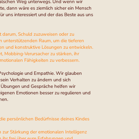
 falschen Weg unterwegs. Und wenn wir
e, dann wäre es ziemlich sicher ein Mensch
für uns interessiert und der das Beste aus uns
t darum, Schuld zuzuweisen oder zu
en unterstützenden Raum, um die tieferen
n und konstruktive Lösungen zu entwickeln.
t, Mobbing-Verursacher zu stärken, ihr
emotionalen Fähigkeiten zu verbessern.
r Psychologie und Empathie. Wir glauben
, sein Verhalten zu ändern und sich
e Übungen und Gespräche helfen wir
eigenen Emotionen besser zu regulieren und
hen.
 die persönlichen Bedürfnisse deines Kindes
zur Stärkung der emotionalen Intelligenz
 ihr frei über eure Erfahrungen und