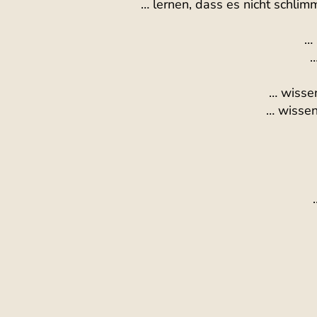
… lernen, dass es nicht schlim
… 
…
… wisse
… wissen