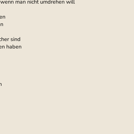
r, wenn man nicht umdrehen will
hen
en
her sind
gen haben
n