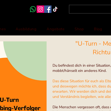
hes
Ausbildung
Angebote
Shop
Blog
"U-Turn - M
Richt
Du befindest dich in einer Situation
mobbt/hänselt ein anderes Kind.
Das diese Situation für euch als Elt
und deswegen möchte ich, dass du w
erwarten. Wir werden dich und dei
und Verständnis begleiten, wie all
Die Menschen vergessen oft, dass 