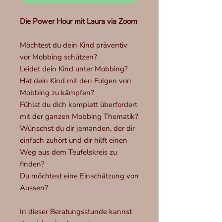
Die Power Hour mit Laura via Zoom
Möchtest du dein Kind präventiv
vor Mobbing schützen?
Leidet dein Kind unter Mobbing?
Hat dein Kind mit den Folgen von
Mobbing zu kämpfen?
Fühlst du dich komplett überfordert
mit der ganzen Mobbing Thematik?
Wünschst du dir jemanden, der dir
einfach zuhört und dir hilft einen
Weg aus dem Teufelskreis zu
finden?
Du möchtest eine Einschätzung von
Aussen?
In dieser Beratungsstunde kannst