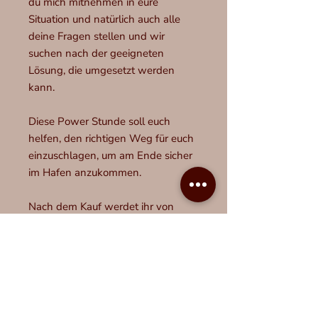
du mich mitnehmen in eure
Situation und natürlich auch alle
deine Fragen stellen und wir
suchen nach der geeigneten
Lösung, die umgesetzt werden
kann.
Diese Power Stunde soll euch
helfen, den richtigen Weg für euch
einzuschlagen, um am Ende sicher
im Hafen anzukommen.
Nach dem Kauf werdet ihr von
Laura kontaktiert, um einen
passenden Termin zu finden.
Die Leuchtturmberatung wird per
Zoom durchgeführt und kann so
perfekt in deinen Alltag eingeplant