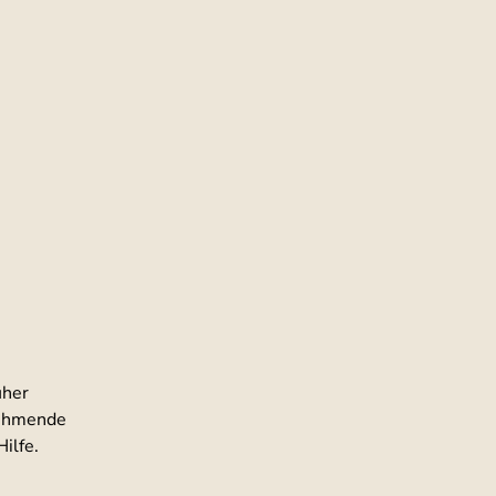
her 
nehmende 
ilfe.