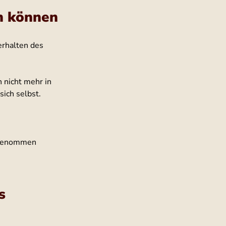
n können
erhalten des 
 nicht mehr in 
ich selbst.
t genommen 
s 