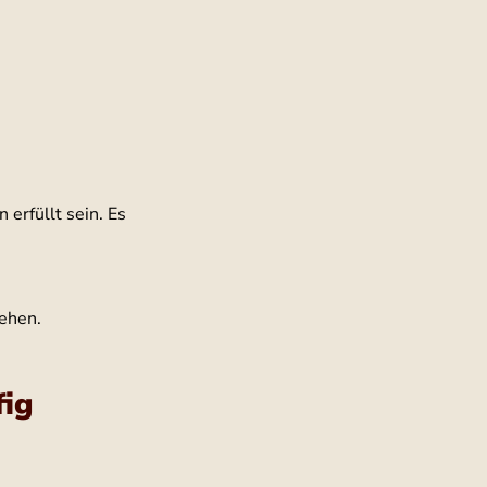
erfüllt sein. Es 
iehen.
ig 