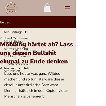
Beitrag
Alle Beiträge
26. Juni
4 Min. Lesezeit
Alle Beiträge
Mobbing härtet ab? Lass
Akutes Mobbing
uns diesen Bullshit
Mobbing Prävention
einmal zu Ende denken
Inneres Wachstum
Aktualisiert:
23. Juli
Aktualisiert
Lass uns heute was ganz Wildes 
machen und so tun, als wäre dieser 
absolut unterirdische Satz wahr.
Denn er hält sich in den Köpfen vieler 
Menschen ja vehement.